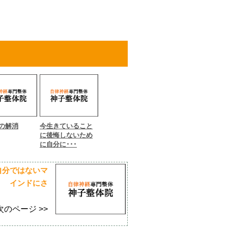
の解消
今生きていること
に後悔しないため
に自分に･･･
自分ではないマ
インドにさ
次のページ >>