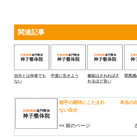
関連記事
自分とは何者でも
中道に生きよう
嫉妬はされればさ
罪悪感
ない
れるほど良い
相手の期待にこたえれ
本当の
ない自分
<< 前のページ