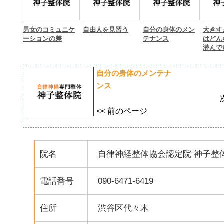
男女のコミュニケ
自由人を見習う
自分の身体のメン
大きす
ーションの差
テナンス
はどん
潜んでい
自分の身体のメンテナ
ンス
<< 前のページ
院名
自律神経整体協会認定院 神子整
電話番号
090-6471-6419
住所
渋谷区代々木