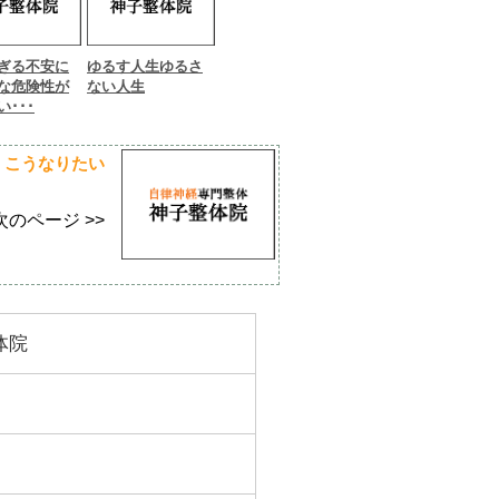
ぎる不安に
ゆるす人生ゆるさ
な危険性が
ない人生
･･･
こうなりたい
次のページ >>
体院