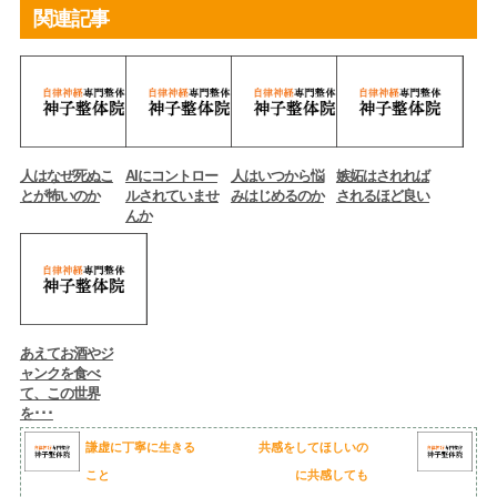
関連記事
人はなぜ死ぬこ
AIにコントロー
人はいつから悩
嫉妬はされれば
とが怖いのか
ルされていませ
みはじめるのか
されるほど良い
んか
あえてお酒やジ
ャンクを食べ
て、この世界
を･･･
謙虚に丁寧に生きる
共感をしてほしいの
こと
に共感しても