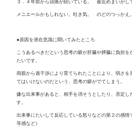
３．４年前から頭痛が続いている。 最近めまいが
メニエールかもしれない。
吐き気。 のどのつっかえ
●原因を潜在意識に聞いてみたところ
こうあるべきだという思考の癖が肝臓や膵臓に負担を
たいです。
両親から過干渉により育てられたことにより、弱さを
てはいけないのだという、思考の癖がでてしまう。
嫌な出来事があると、相手を消そうとしたり、否定し
す。
出来事にたいして反応している怒りなどの第２の感情
等感など）