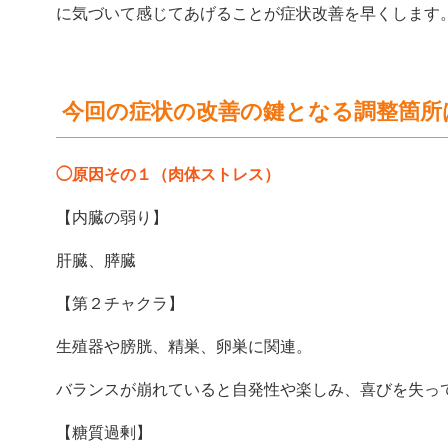
に気づいて感じてあげることが症状改善を早くします
今回の症状の改善の鍵となる調整箇所は
◯原因その１（肉体ストレス）
【内臓の弱り】
肝臓、膵臓
【第２チャクラ】
生殖器や膀胱、精巣、卵巣に関連。
バランスが崩れていると自発性や楽しみ、喜びを失っ
【糖質過剰】