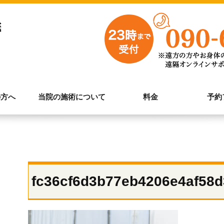
の方へ
当院の施術について
料金
予約
fc36cf6d3b77eb4206e4af58