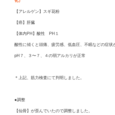
化）
【アレルゲン】スギ花粉
【癌】肝臓
【体内PH】酸性 PH１
酸性に傾くと頭痛、疲労感、低血圧、不眠などの症状
pH
７、３〜７、４の弱アルカリが正常
＊上記、筋力検査にて判明しました。
●調整
【仙骨】が歪んでいたので調整しました。