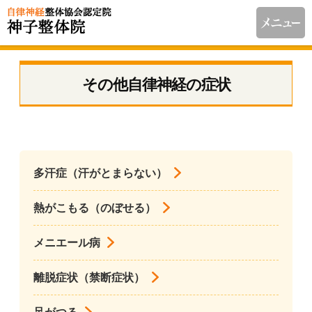
その他自律神経の症状
多汗症（汗がとまらない）
熱がこもる（のぼせる）
メニエール病
離脱症状（禁断症状）