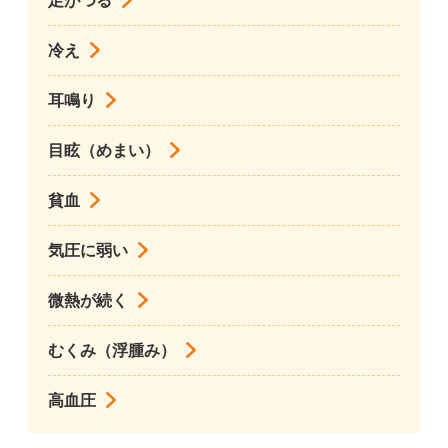
足がつる
冷え
耳鳴り
目眩（めまい）
貧血
気圧に弱い
微熱が続く
むくみ（浮腫み）
高血圧